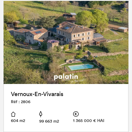
Vernoux-En-Vivarais
Réf : 2806
604 m2
1 365 000 € HAI
99 663 m2