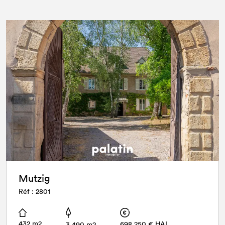
Mutzig
Réf : 2801
432 m2
698 250 € HAI
3 490 m2