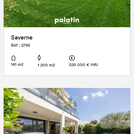
Saverne
Réf : 2795
141 m2
525 000 € HAI
1 200 m2