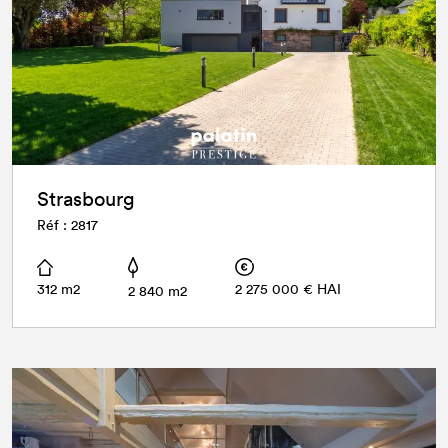
Strasbourg
Réf : 2817
312 m2
2 275 000 € HAI
2 840 m2