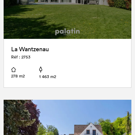
La Wantzenau
Réf : 2753
278 m2
1 463 m2